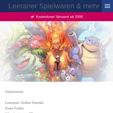
Leeraner Spielwaren & mehr
Zum
Hauptinhalt
springen
Kostenloser Versand ab 200€
Impressum:
Leeraner Online Handel
Sven Folten