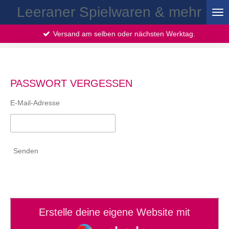
Leeraner Spielwaren & mehr
Zum
Hauptinhalt
springen
Versand am selben oder nächsten Werktag.
PASSWORT VERGESSEN
E-Mail-Adresse
Senden
Erstelle deine eigene Website mit
Webador